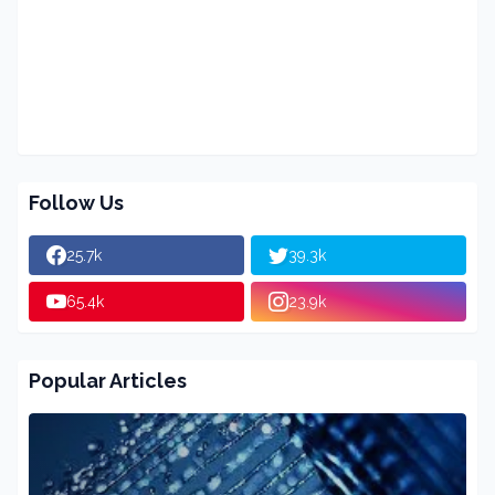
Follow Us
25.7k
39.3k
65.4k
23.9k
Popular Articles