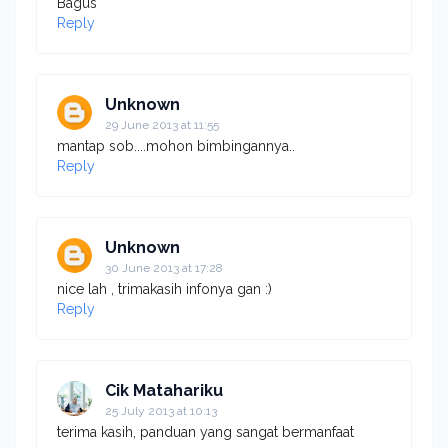
Bagus
Reply
Unknown
29 June 2013 at 11:55
mantap sob....mohon bimbingannya..
Reply
Unknown
30 June 2013 at 17:28
nice lah , trimakasih infonya gan :)
Reply
Cik Matahariku
25 July 2013 at 10:13
terima kasih, panduan yang sangat bermanfaat