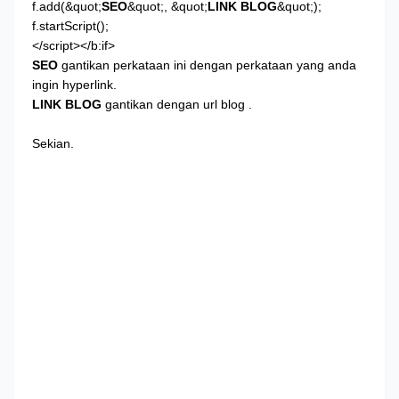
f.add(&quot;
SEO
&quot;, &quot;
LINK BLOG
&quot;);
f.startScript();
</script></b:if>
SEO
gantikan perkataan ini dengan perkataan yang anda
ingin hyperlink.
LINK BLOG
gantikan dengan url blog .
Sekian.