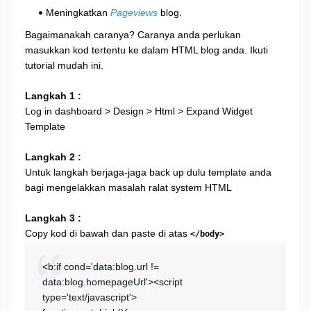
Meningkatkan
Pageviews
blog.
Bagaimanakah caranya? Caranya anda perlukan
masukkan kod tertentu ke dalam HTML blog anda. Ikuti
tutorial mudah ini.
Langkah 1 :
Log in dashboard > Design > Html > Expand Widget
Template
Langkah 2 :
Untuk langkah berjaga-jaga back up dulu template anda
bagi mengelakkan masalah ralat system HTML
Langkah 3 :
Copy kod di bawah dan paste di atas
</body>
<b:if cond='data:blog.url !=
data:blog.homepageUrl'><script
type='text/javascript'>