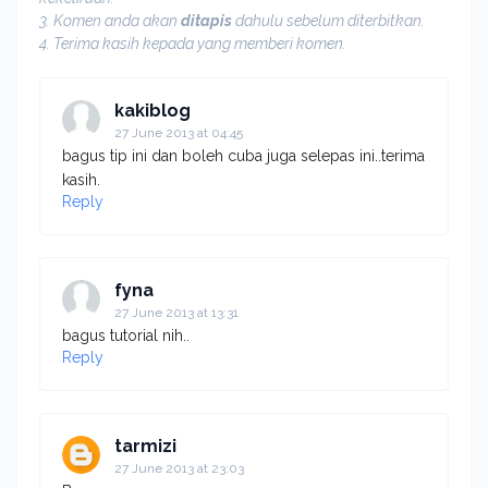
3. Komen anda akan
ditapis
dahulu sebelum diterbitkan.
4. Terima kasih kepada yang memberi komen.
kakiblog
27 June 2013 at 04:45
bagus tip ini dan boleh cuba juga selepas ini..terima
kasih.
Reply
fyna
27 June 2013 at 13:31
bagus tutorial nih..
Reply
tarmizi
27 June 2013 at 23:03