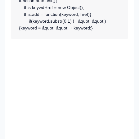
function autoLink(){
this.keywdHref = new Object();
this.add = function(keyword, href){
if(keyword.substr(0,1) != &quot; &quot;)
{keyword = &quot; &quot; + keyword;}