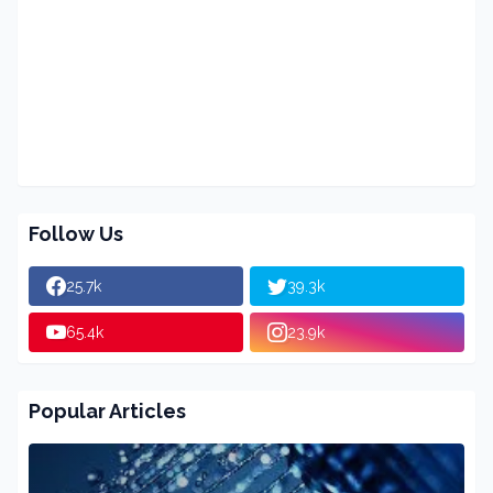
Follow Us
25.7k
39.3k
65.4k
23.9k
Popular Articles