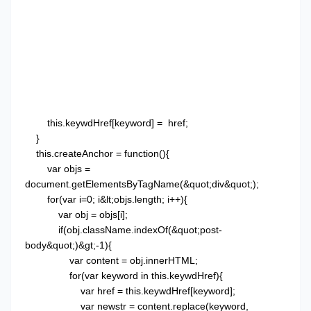
this.keywdHref[keyword] = href;
}
this.createAnchor = function(){
var objs =
document.getElementsByTagName(&quot;div&quot;);
for(var i=0; i&lt;objs.length; i++){
var obj = objs[i];
if(obj.className.indexOf(&quot;post-
body&quot;)&gt;-1){
var content = obj.innerHTML;
for(var keyword in this.keywdHref){
var href = this.keywdHref[keyword];
var newstr = content.replace(keyword,