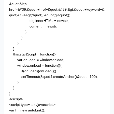
&quot;&lt;a
href=&#39;&quot;+href+&quot;&#39;&gt;&quot;+keyword+&
quot;&lt;/a&gt;&quot;, &quot;gi&quot;);
obj.innerHTML = newstr;
content = newstr;
}
}
}
}
this.startScript = function(){
var onLoad = window.onload;
window.onload = function(){
if(onLoad){onLoad();}
setTimeout(&quot;f.createAnchor()&quot;, 100);
}
}
}
</script>
<script type='text/javascript'>
var f = new autoLink();