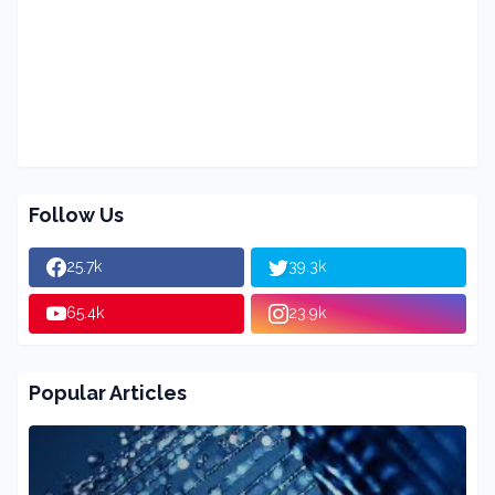
Follow Us
25.7k
39.3k
65.4k
23.9k
Popular Articles