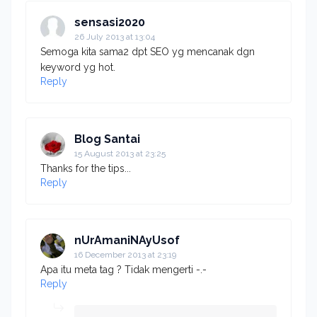
sensasi2020
26 July 2013 at 13:04
Semoga kita sama2 dpt SEO yg mencanak dgn
keyword yg hot.
Reply
Blog Santai
15 August 2013 at 23:25
Thanks for the tips...
Reply
nUrAmaniNAyUsof
16 December 2013 at 23:19
Apa itu meta tag ? Tidak mengerti -.-
Reply