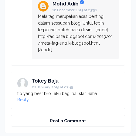
Mohd Adib
16 December 2013 at 23:56
Meta tag merupakan asas penting
dalam sessubah blog. Untul lebih
terperinci boleh baca di sini : [code]
http://adibsite.blogspot.com/2013/01
/meta-tag-untuk-blogspot.html
[/code]
Tokey Baju
28 January 2015 at 07:49
tip yang best bro.. aku bagi full star. haha
Reply
Post a Comment