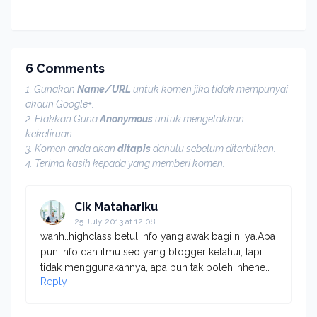
6 Comments
1. Gunakan
Name/URL
untuk komen jika tidak mempunyai
akaun Google+.
2. Elakkan Guna
Anonymous
untuk mengelakkan
kekeliruan.
3. Komen anda akan
ditapis
dahulu sebelum diterbitkan.
4. Terima kasih kepada yang memberi komen.
Cik Matahariku
25 July 2013 at 12:08
wahh..highclass betul info yang awak bagi ni ya.Apa
pun info dan ilmu seo yang blogger ketahui, tapi
tidak menggunakannya, apa pun tak boleh..hhehe..
Reply