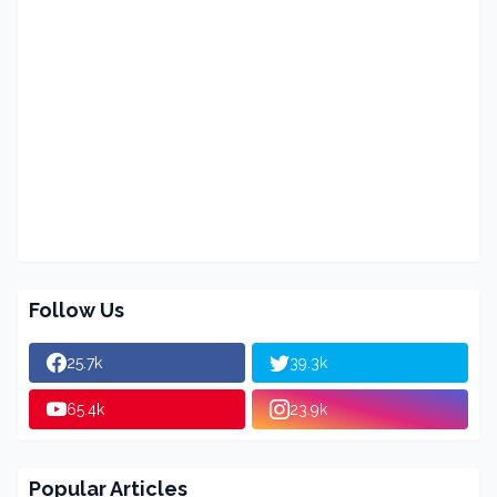
Follow Us
25.7k
39.3k
65.4k
23.9k
Popular Articles