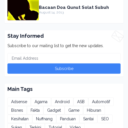
Bacaan Doa Qunut Solat Subuh
August 14, 2013
Stay Informed
Subscribe to our mailing list to get the new updates.
Main Tags
Adsense
Agama
Android
ASB
Automotif
Bisnes
Fakta
Gadget
Game
Hiburan
Kesihatan
Nuffnang
Panduan
Santai
SEO
Sukan
Terkini
Tutorial
Video