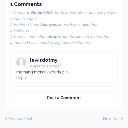
1 Comments
1. Gunakan
Name/URL
untuk komen jika tidak mempunyai
akaun Google+.
2. Elakkan Guna
Anonymous
untuk mengelakkan
kekeliruan.
3. Komen anda akan
ditapis
dahulu sebelum diterbitkan.
4. Terima kasih kepada yang memberi komen.
lewisdotmy
6 April 2013 at 05:17
memang menarik xperia z ni
Reply
Post a Comment
Previous Post
Next Post