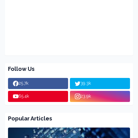
Follow Us
25.7k
39.3k
65.4k
23.9k
Popular Articles