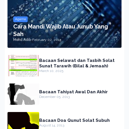
Agama
Cara Mandi Wajib Atau Junub Yang
Sah
Mohd Adib
-
February 02, 2013
Bacaan Selawat dan Tasbih Solat
Sunat Tarawih (Bilal & Jemaah)
March 10, 2025
Bacaan Tahiyat Awal Dan Akhir
December 05, 2013
Bacaan Doa Qunut Solat Subuh
August 14, 2013