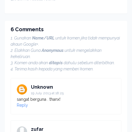
6 Comments
1. Gunakan
Name/URL
untuk komen jika tidak mempunyai
akaun Google+.
2. Elakkan Guna
Anonymous
untuk mengelakkan
kekeliruan.
3. Komen anda akan
ditapis
dahulu sebelum diterbitkan.
4. Terima kasih kepada yang memberi komen.
Unknown
19 July 2013 at 18:25
sangat berguna . thanx!
Reply
zufar