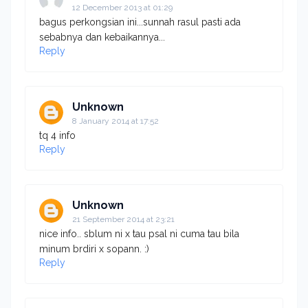
12 December 2013 at 01:29
bagus perkongsian ini...sunnah rasul pasti ada
sebabnya dan kebaikannya...
Reply
Unknown
8 January 2014 at 17:52
tq 4 info
Reply
Unknown
21 September 2014 at 23:21
nice info.. sblum ni x tau psal ni cuma tau bila
minum brdiri x sopann. :)
Reply