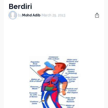
Berdiri
by
Mohd Adib
-
March 29, 2013