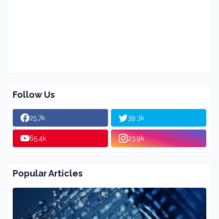
Follow Us
25.7k
39.3k
65.4k
23.9k
Popular Articles